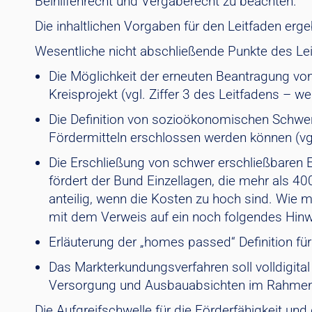
Beihilfenrecht und Vergaberecht zu beachten.
Die inhaltlichen Vorgaben für den Leitfaden erg
Wesentliche nicht abschließende Punkte des Le
Die Möglichkeit der erneuten Beantragung v
Kreisprojekt (vgl. Ziffer 3 des Leitfadens – w
Die Definition von sozioökonomischen Schwer
Fördermitteln erschlossen werden können (vgl.
Die Erschließung von schwer erschließbaren 
fördert der Bund Einzellagen, die mehr als 4
anteilig, wenn die Kosten zu hoch sind. Wie m
mit dem Verweis auf ein noch folgendes Hinwe
Erläuterung der „homes passed“ Definition für
Das Markterkundungsverfahren soll volldigit
Versorgung und Ausbauabsichten im Rahmen von
Die Aufgreifschwelle für die Förderfähigkeit und