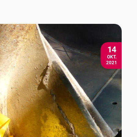
14
OKT.
2021