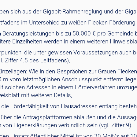
eben sich aus der Gigabit-Rahmenreglung und der Gigabi
itfadens im Unterschied zu weißen Flecken Förderung 
on Beratungsleistungen bis zu 50.000 € pro Gemeinde
eitere Einzelheiten werden in einem weiteren Hinweisbla
punkten, die unter gewissen Voraussetzungen auch be
 Ziffer 4.5 des Leitfadens),
Einzellagen: Wie in den Gesprächen zur Grauen Flecke
00 m vom letztmöglichen Anschlusspunkt entfernt liege
it solchen Adressen in einem Förderverfahren umzugehen
isblatt mit weiteren Details,
 die Förderfähigkeit von Hausadressen entlang bestehen
al über die Antragsplattformen ablaufen und die Aus
 Eigenerklärungen verbindlich sein (vgl. Ziffer 9).
 den Einsatz öffentlicher Mittel ist von 30 Mbit/s auf