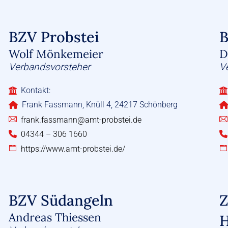
BZV Probstei
B
Wolf Mönkemeier
D
Verbandsvorsteher
V
Kontakt:
Frank Fassmann, Knüll 4, 24217 Schönberg
frank.fassmann@amt-probstei.de
04344 – 306 1660
https://www.amt-probstei.de/
BZV Südangeln
Z
Andreas Thiessen
H