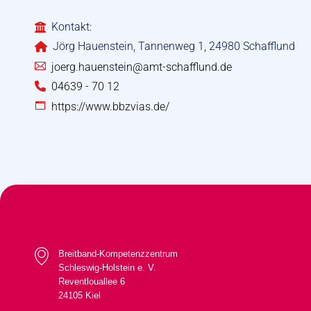
Kontakt:
Jörg Hauenstein, Tannenweg 1, 24980 Schafflund
joerg.hauenstein@amt-schafflund.de
04639 - 70 12
https://www.bbzvias.de/
Breitband-Kompetenzzentrum
Schleswig-Holstein e. V.
Reventlouallee 6
24105 Kiel