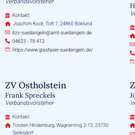
Verbandsvorsteher
H
V
Kontakt:
Joachim Kock, Toft 7, 24860 Böklund
bzv-suedangeln@amt-suedangeln.de
04623 - 78 412
https://www.glasfaser-suedangeln.de/
ZV Ostholstein
Z
Frank Spreckels
J
Verbandsvorsteher
V
Kontakt:
Torsten Hindenburg, Wagrienring 3-13, 23730
Sierksdorf