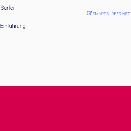
Surfer-
SMART-SURFER.NET
 Einführung