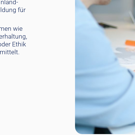
inland-
ildung für
emen wie
erhaltung,
oder Ethik
mittelt.