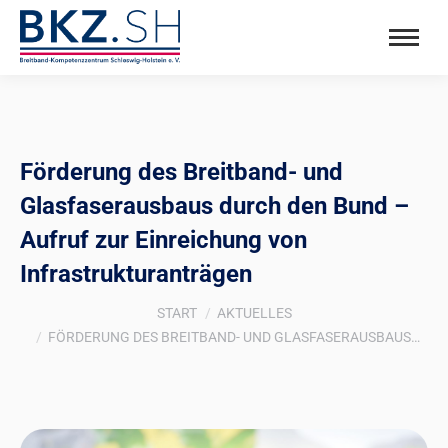
Förderung des Breitband- und
Glasfaserausbaus durch den Bund –
Aufruf zur Einreichung von
Infrastrukturanträgen
Sie befinden sich hier:
START
AKTUELLES
FÖRDERUNG DES BREITBAND- UND GLASFASERAUSBAUS…