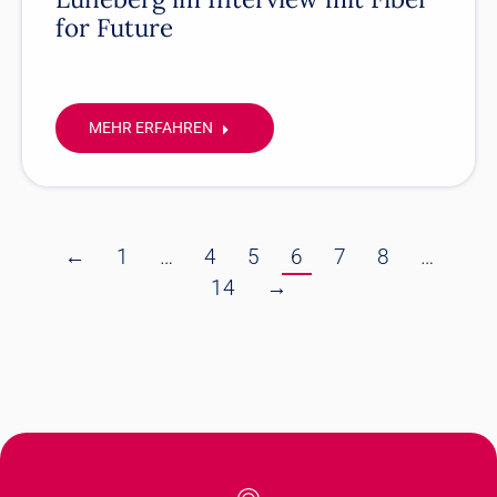
for Future
MEHR ERFAHREN
←
1
…
4
5
6
7
8
…
14
→