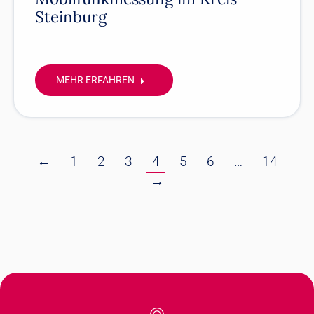
Steinburg
MEHR ERFAHREN
←
1
2
3
4
5
6
…
14
→