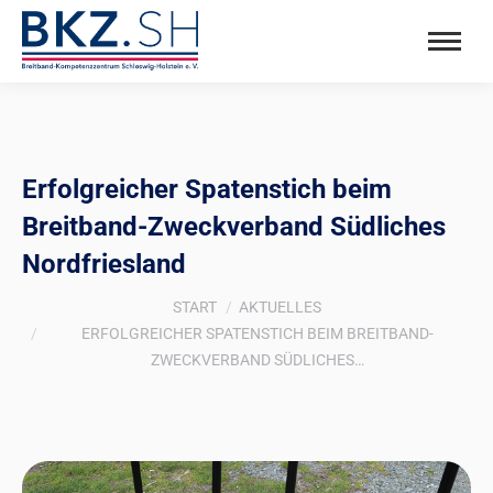
Erfolgreicher Spatenstich beim
Breitband-Zweckverband Südliches
Nordfriesland
Sie befinden sich hier:
START
AKTUELLES
ERFOLGREICHER SPATENSTICH BEIM BREITBAND-
ZWECKVERBAND SÜDLICHES…