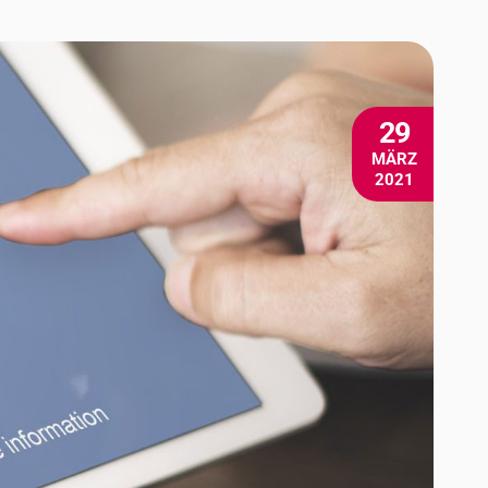
29
MÄRZ
2021